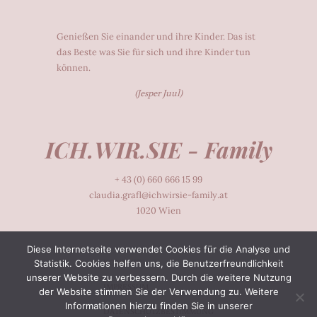
Genießen Sie einander und ihre Kinder. Das ist
das Beste was Sie für sich und ihre Kinder tun
können.
(Jesper Juul)
ICH.WIR.SIE - Family
+ 43 (0) 660 666 15 99
claudia.grafl@ichwirsie-family.at
1020 Wien
Diese Internetseite verwendet Cookies für die Analyse und
KONTAKT
Statistik. Cookies helfen uns, die Benutzerfreundlichkeit
unserer Website zu verbessern. Durch die weitere Nutzung
IMPRESSUM
der Website stimmen Sie der Verwendung zu. Weitere
Informationen hierzu finden Sie in unserer
DATENSCHUTZBESTIMMUNG